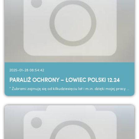
2025-01-28 08:54:42
PARALIŻ OCHRONY – ŁOWIEC POLSKI 12.24
” Żubrami zajmuję się od kilkudziesięciu lat i m.in. dzięki mojej pracy gatunek ten nie jest dziś...