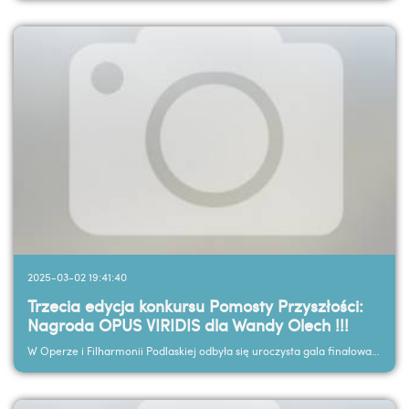
2025-03-02 19:41:40
Trzecia edycja konkursu Pomosty Przyszłości:
Nagroda OPUS VIRIDIS dla Wandy Olech !!!
W Operze i Filharmonii Podlaskiej odbyła się uroczysta gala finałowa trzeciej edycji konkursu ...