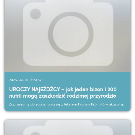
2025-02-26 13:23:52
UROCZY NAJEŹDŹCY – jak jeden bizon i 200
nutrii mogą zaszkodzić rodzimej przyrodzie
Zapraszamy do zapoznania się z tekstem Pauliny Król, który ukazał się w Echach Leśnych – NR 4 (658)...