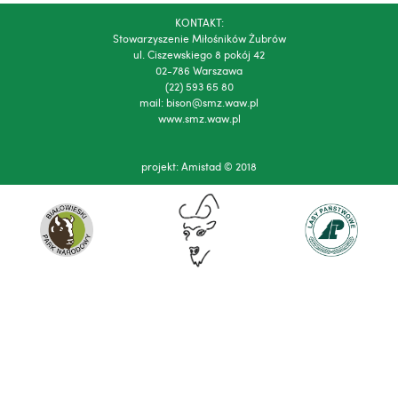
KONTAKT:
Stowarzyszenie Miłośników Żubrów
ul. Ciszewskiego 8 pokój 42
02-786 Warszawa
(22) 593 65 80
mail:
bison@smz.waw.pl
www.smz.waw.pl
projekt:
Amistad
© 2018