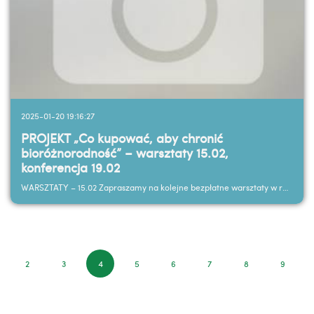
2025-01-20 19:16:27
PROJEKT „Co kupować, aby chronić
bioróżnorodność” – warsztaty 15.02,
konferencja 19.02
WARSZTATY – 15.02 Zapraszamy na kolejne bezpłatne warsztaty w ramach projektu „Co kupować, aby...
2
3
4
5
6
7
8
9