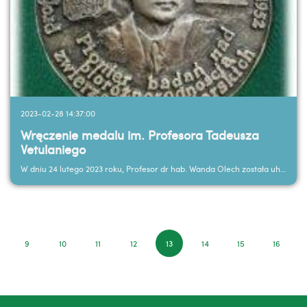
2023-02-28 14:37:00
Wręczenie medalu im. Profesora Tadeusza
Vetulaniego
W dniu 24 lutego 2023 roku, Profesor dr hab. Wanda Olech została uhonorowana przez Uniwersytet...
9
10
11
12
13
14
15
16