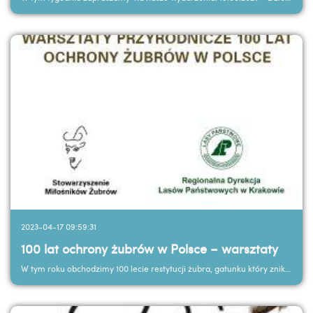
2023-04-17 09:59:31
100 lat ochrony żubrów w Polsce – warsztaty
W tym roku obchodzimy 100 lecie restytucji żubra, gatunku który zniknął z lasów na ponad 30 lat....