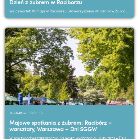
Dzień z żubrem w Raciborzu
We czwartek 18 maja w Raciborzu Stowarzyszenie Miłośników Żubrów wraz z Nadleśnictwem Rybnik,...
2023-05-16 13:39:53
Majowe spotkania z żubrem: Racibórz –
warsztaty, Warszawa – Dni SGGW
W tym tygodniu zapraszamy na nasze wydarzenia: 18.05.2023 – Dzień z żubrem w Raciborzu ...