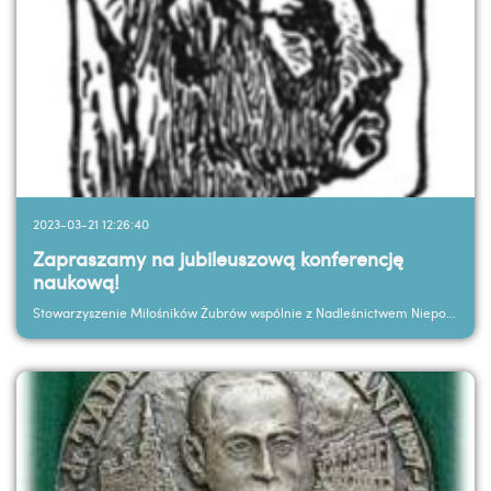
2023-03-21 12:26:40
Zapraszamy na jubileuszową konferencję
naukową!
Stowarzyszenie Miłośników Żubrów wspólnie z Nadleśnictwem Niepołomice oraz z SGGW ...