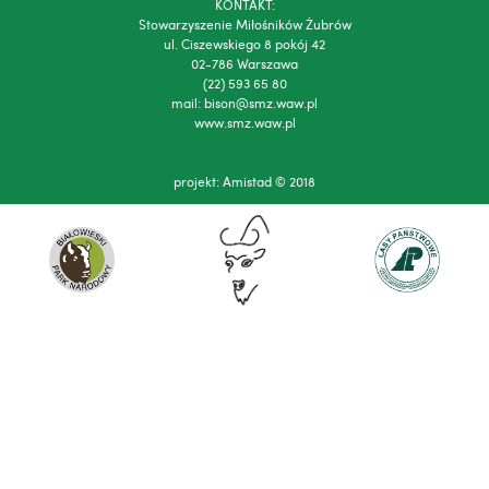
KONTAKT:
Stowarzyszenie Miłośników Żubrów
ul. Ciszewskiego 8 pokój 42
02-786 Warszawa
(22) 593 65 80
mail:
bison@smz.waw.pl
www.smz.waw.pl
projekt:
Amistad
© 2018