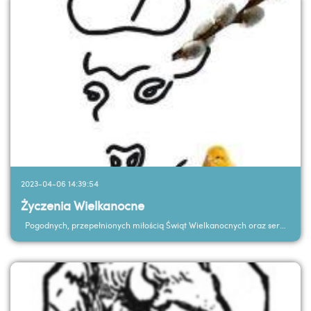
2023-04-06 14:39:54
Życzenia Wielkanocne
Pogodnych, przepełnionych miłością Świąt Wielkanocnych oraz serdecznych spotkań z najbliższymi...