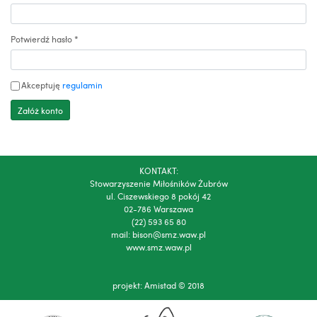
Potwierdź hasło
*
Akceptuję
regulamin
KONTAKT:
Stowarzyszenie Miłośników Żubrów
ul. Ciszewskiego 8 pokój 42
02-786 Warszawa
(22) 593 65 80
mail:
bison@smz.waw.pl
www.smz.waw.pl
projekt:
Amistad
© 2018